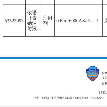
依诺
肝素
注射
53523993
0.6ml:6000AⅩaIU
1
钠注
剂
射液
技
技术联
业务投
本网站
企业（药品）技术交流：QQ群：684595966、537237664