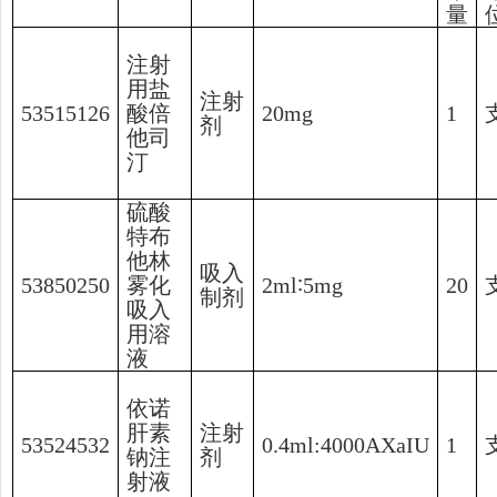
量
注射
用盐
注射
53515126
酸倍
20mg
1
剂
他司
汀
硫酸
特布
他林
吸入
53850250
雾化
2ml∶5mg
20
制剂
吸入
用溶
液
依诺
肝素
注射
53524532
0.4ml:4000AXaIU
1
钠注
剂
射液