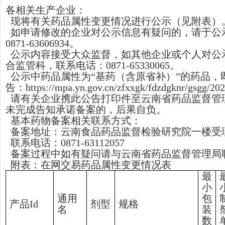
各
相关生产企业
：
现将有关药品属性变更情况进行公示（见附表）
如申请修改的企业对公示信息有疑问的，请于公
0871-63606934。
公示内容接受大众监督，如其他企业或个人对公
合监管科，联系电话：0871-65330065。
公示中药品属性为“基药（含原省补）”的药品，
告：https://mpa.yn.gov.cn/zfxxgk/fdzdgknr
请有关企业携此公告打印件至云南省药品监督管
未完成告知承诺备案的，后果自负。
基本药物备案相关联系方式：
备案地址：云南食品药品监督检验研究院一楼受理
联系电话：0871-63112057
备案过程中如有疑问请与云南省药品监督管理局
附表：
在网交易
药品
属性变更
情况表
最
小
通用
包
产品Id
剂型
规格
名
装
数